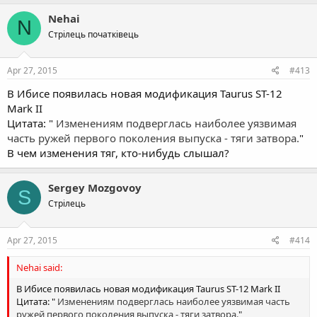
Nehai
N
Стрілець початківець
Apr 27, 2015
#413
В Ибисе появилась новая модификация Taurus ST-12
Mark II
Цитата: "
Изменениям подверглась наиболее уязвимая
часть ружей первого поколения выпуска - тяги затвора.
"
В чем изменения тяг, кто-нибудь слышал?
Sergey Mozgovoy
S
Стрілець
Apr 27, 2015
#414
Nehai said:
В Ибисе появилась новая модификация Taurus ST-12 Mark II
Цитата: "
Изменениям подверглась наиболее уязвимая часть
ружей первого поколения выпуска - тяги затвора.
"