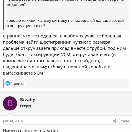
подошел"
говорю ж, ключ к этому винтику не подошел. А дальше все как
в инструкции ранее?
странно, что не подошел, в любом случае не большая
проблема найти шестигранник нужного размера
дальше откручиваете приклад вместе с трубой, под ним
будет болт фиксирующий УСМ, откручиваете его (в
комплекте нужного ключа тоже не найдете),
выдавливаете штифт сбоку ствольной коробки и
вытаскиваете УСМ
R
1 person
e
a
c
Bivaliy
B
t
Рекрут
i
o
n
s
Jan 30, 2015
#404
:
Ничего сложного там нет.