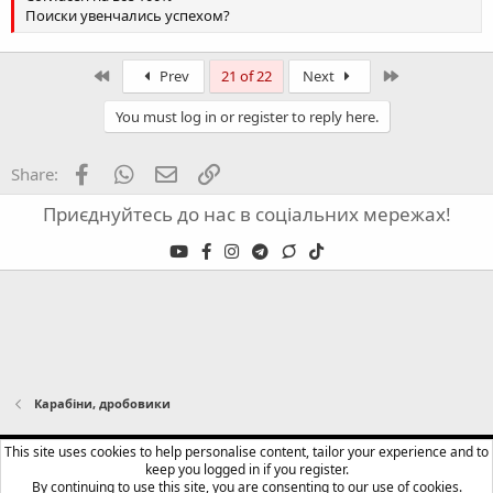
Поиски увенчались успехом?
First
Last
Prev
21 of 22
Next
You must log in or register to reply here.
Facebook
WhatsApp
Email
Link
Share:
Приєднуйтесь до нас в соціальних мережах!
Карабіни, дробовики
English (US)
This site uses cookies to help personalise content, tailor your experience and to
keep you logged in if you register.
Terms and rules
Privacy policy
Help
Home
R
By continuing to use this site, you are consenting to our use of cookies.