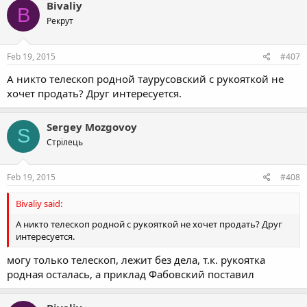
Bivaliy
B
Рекрут
Feb 19, 2015
#407
А никто телескоп родной таурусовский с рукояткой не
хочет продать? Друг интересуется.
Sergey Mozgovoy
S
Стрілець
Feb 19, 2015
#408
Bivaliy said:
А никто телескоп родной с рукояткой не хочет продать? Друг
интересуется.
могу только телескоп, лежит без дела, т.к. рукоятка
родная осталась, а приклад Фабовский поставил