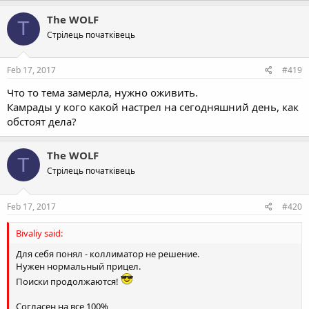
The WOLF
T
Стрілець початківець
Feb 17, 2017
#419
Что то тема замерла, нужно оживить.
Камрады у кого какой настрел на сегодняшний день, как
обстоят дела?
The WOLF
T
Стрілець початківець
Feb 17, 2017
#420
Bivaliy said:
Для себя понял - коллиматор не решение.
Нужен нормальный прицел.
Поиски продолжаются!
Согласен на все 100%