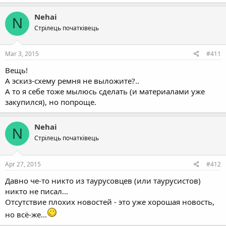
Nehai
N
Стрілець початківець
Mar 3, 2015
#411
Вещь!
А эскиз-схему ремня не выложите?..
А то я себе тоже мылюсь сделать (и материалами уже
закупился), но попроще.
Nehai
N
Стрілець початківець
Apr 27, 2015
#412
Давно че-то никто из таурусовцев (или таурусистов)
никто не писал...
Отсутствие плохих новостей - это уже хорошая новость,
но всё-же...