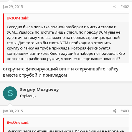
n
s
Jan 29, 2015
#402
:
BvsOne said:
Сегодня была попытка полной разборки и чистки ствола и
УСМ... Удалось почистить лишь ствол, по поводу УСМ увы не
идентично тому что выложено на первых страницах данной
темы. Для того что бы снять УСМ необходимо отвинить
круглую гайку на трубе приклада, которая фиксируется
контрящим винтиком. Ключ идущий в наборе не подошел. Кто
полностью разбирал ружье, может есть еще какие нюансы!?
открутите фиксирующий винт и откручивайте гайку
вместе с трубой и прикладом
Sergey Mozgovoy
S
Стрілець
Jan 30, 2015
#403
BvsOne said:
"фиксируется контрящим винтиком. Ключ идущий в наборе не