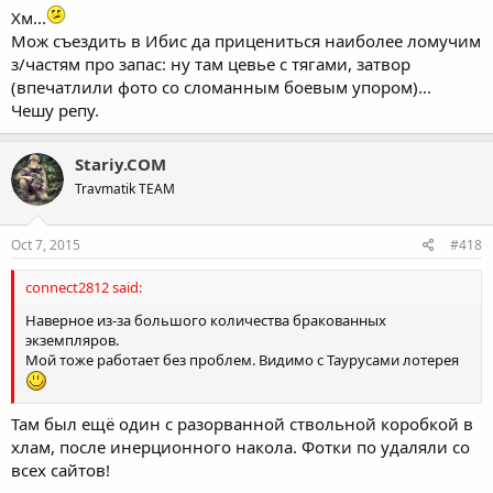
Хм...
Мож съездить в Ибис да прицениться наиболее ломучим
з/частям про запас: ну там цевье с тягами, затвор
(впечатлили фото со сломанным боевым упором)...
Чешу репу.
Stariy.COM
Travmatik TEAM
Oct 7, 2015
#418
connect2812 said:
Наверное из-за большого количества бракованных
экземпляров.
Мой тоже работает без проблем. Видимо с Таурусами лотерея
Там был ещё один с разорванной ствольной коробкой в
хлам, после инерционного накола. Фотки по удаляли со
всех сайтов!