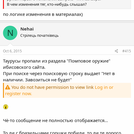
В чем изменения тяг, кто-нибудь слышал?
по логике изменения в материалах)
Nehai
N
Стрілець початківець
Oct 6, 2015
#415
Таурусы пропали из раздела "Помповое оружие"
ибисовского сайта.
При поиске через поисковую строку выдает "Нет в
наличии. Завозиться не будет"
You do not have permission to view link
Log in or
register now.
Чё-то сообщение не полностью отображается...
То ли с бразильцами горшки побили, то ли те дорого