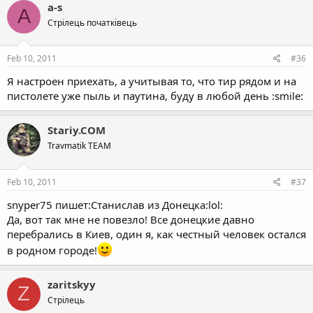
a-s
A
Стрілець початківець
Feb 10, 2011
#36
Я настроен приехать, а учитывая то, что тир рядом и на
пистолете уже пыль и паутина, буду в любой день :smile:
Stariy.COM
Travmatik TEAM
Feb 10, 2011
#37
snyper75 пишет:Станислав из Донецка:lol:
Да, вот так мне не повезло! Все донецкие давно
перебрались в Киев, один я, как честный человек остался
в родном городе!
zaritskyy
Z
Стрілець