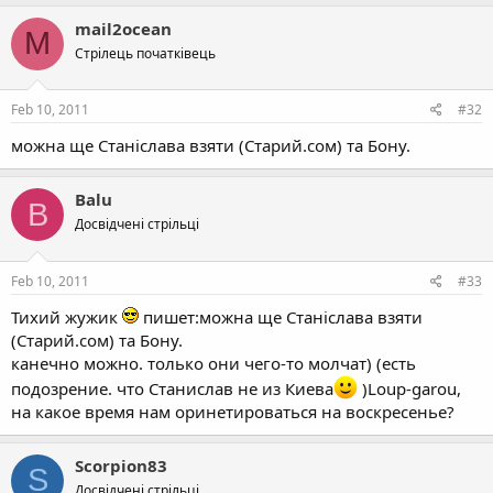
mail2ocean
M
Стрілець початківець
Feb 10, 2011
#32
можна ще Станіслава взяти (Старий.сом) та Бону.
Balu
B
Досвідчені стрільці
Feb 10, 2011
#33
Тихий жужик
пишет:можна ще Станіслава взяти
(Старий.сом) та Бону.
канечно можно. только они чего-то молчат) (есть
подозрение. что Станислав не из Киева
)Loup-garou,
на какое время нам оринетироваться на воскресенье?
Scorpion83
S
Досвідчені стрільці