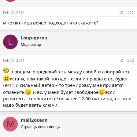
Feb 10, 2011
#22
мне пятница вечер подходит.что скажите?
Loup-garou
L
Модератор
Feb 10, 2011
#23
в общем- определяйтесь между собой и собирайтесь
кстати, при такой погоде – если и правда в вс. будет
-9-11 и сильный ветер – то тренировку мне придется
отменить
и вс. у меня будет свободное
если
решитесь - сообщите не позднее 12.00 пятницы, т.к. мне
надо будет взять ключи.
mail2ocean
M
Стрілець початківець