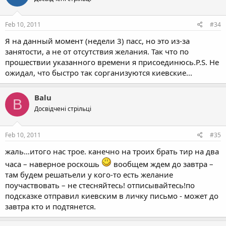
Feb 10, 2011
#34
Я на данный момент (недели 3) пасс, но это из-за
занятости, а не от отсутствия желания. Так что по
прошествии указанного времени я присоединюсь.P.S. Не
ожидал, что быстро так сорганизуются киевские...
Balu
B
Досвідчені стрільці
Feb 10, 2011
#35
жаль…итого нас трое. канечно на троих брать тир на два
часа – наверное роскошь
вообщем ждем до завтра –
там будем решатьели у кого-то есть желание
поучаствовать – не стесняйтесь! отписывайтесь!по
подсказке отправил киевским в личку письмо - может до
завтра кто и подтянется.