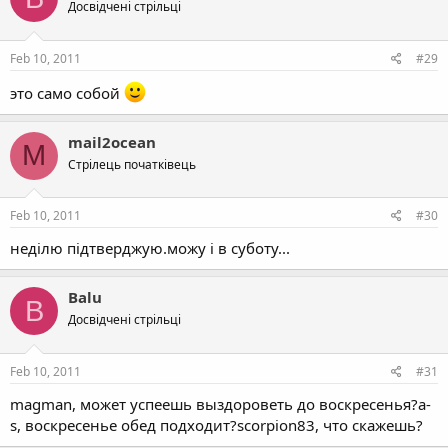
Досвідчені стрільці
Feb 10, 2011
#29
это само собой
mail2ocean
M
Стрілець початківець
Feb 10, 2011
#30
неділю підтверджую.можу і в суботу...
Balu
B
Досвідчені стрільці
Feb 10, 2011
#31
magman, может успеешь выздороветь до воскресенья?a-
s, воскресенье обед подходит?scorpion83, что скажешь?