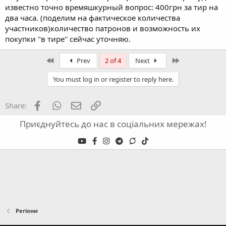
известно точно времяшкурный вопрос: 400грн за тир на
два часа. (поделим на фактическое количества
участников)количество патронов и возможность их
покупки "в тире" сейчас уточняю.
First
Last
Prev
2 of 4
Next
You must log in or register to reply here.
Facebook
WhatsApp
Email
Link
Share:
Приєднуйтесь до нас в соціальних мережах!
Регіони