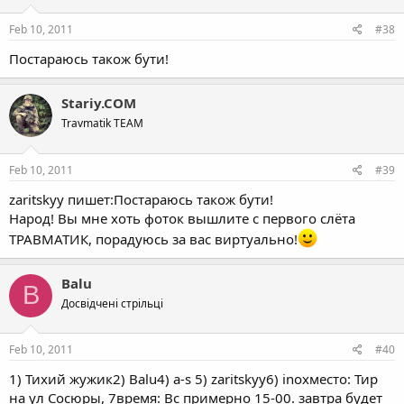
Feb 10, 2011
#38
Постараюсь також бути!
Stariy.COM
Travmatik TEAM
Feb 10, 2011
#39
zaritskyy пишет:Постараюсь також бути!
Народ! Вы мне хоть фоток вышлите с первого слёта
ТРАВМАТИК, порадуюсь за вас виртуально!
Balu
B
Досвідчені стрільці
Feb 10, 2011
#40
1) Тихий жужик2) Balu4) a-s 5) zaritskyy6) inoxместо: Тир
на ул Сосюры, 7время: Вс примерно 15-00. завтра будет