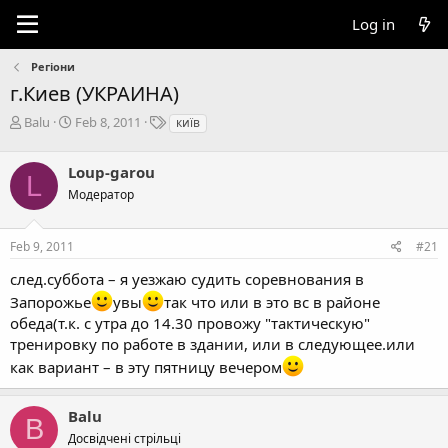
Log in
Регіони
г.Киев (УКРАИНА)
T
S
T
Balu
Feb 8, 2011
київ
h
t
a
r
a
g
Loup-garou
e
r
s
L
a
t
Модератор
d
d
s
a
Feb 9, 2011
#21
t
t
a
e
след.суббота – я уезжаю судить соревнования в
r
Запорожье
увы
так что или в это вс в районе
t
e
обеда(т.к. с утра до 14.30 провожу "тактическую"
r
тренировку по работе в здании, или в следующее.или
как вариант – в эту пятницу вечером
Balu
B
Досвідчені стрільці