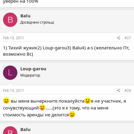
уверен на 100%
Balu
B
Досвідчені стрільці
Feb 10, 2011
#27
1) Тихий жужик2) Loup-garou3) Balu4) a-s (желательно Пт,
возможно Вс)
Loup-garou
L
Модератор
Feb 10, 2011
#28
вы меня вычеркните пожалуйста
я не участник, я
сочувствующий
......(это я к тому, что на меня
стоимость аренды не делится
Balu
B