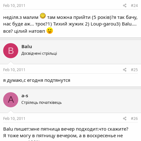
Feb 10, 2011
#24
неділя.з малим
там можна прийти (5 років)?я так бачу,
нас буде аж... троє?1) Тихий жужик 2) Loup-garou3) Balu....
все? цілий натовп
Balu
B
Досвідчені стрільці
Feb 10, 2011
#25
я думаю,с егодня подтянутся
a-s
A
Стрілець початківець
Feb 10, 2011
#26
Balu пишет:мне пятница вечер подходит.что скажите?
Я тоже могу в пятницу вечером, а в воскресенье не