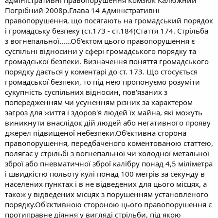
адміністративні правопорушення Комзюк Калюжний
Погрібний 2008р.Глава 14 Адміністративні
правопорушення, що посягають на громадський порядок
і громадську безпеку (ст.173 - ст.184)Стаття 174. Стрільба
з вогнепальної......Об'єктом цього правопорушення є
суспільні відносини у сфері громадського порядку та
громадської безпеки. Визначення поняття громадського
порядку дається у коментарі до ст. 173. Що стосується
громадської безпеки, то під нею пропонуємо розуміти
сукупність суспільних відносин, пов'язаних з
попередженням чи усуненням різних за характером
загроз для життя і здоров'я людей їх майна, які можуть
виникнути внаслідок дій людей або негативного прояву
джерел підвищеної небезпеки.Об'єктивна сторона
правопорушення, передбаченого коментованою статтею,
полягає у стрільбі з вогнепальної чи холодної метальної
зброї або пневматичної зброї калібру понад 4,5 міліметра
і швидкістю польоту кулі понад 100 метрів за секунду в
населених пунктах і в не відведених для цього місцях, а
також у відведених місцях з порушенням установленого
порядку.Об'єктивною стороною цього правопорушення є
протиправне діяння у вигляді стрільби, під якою