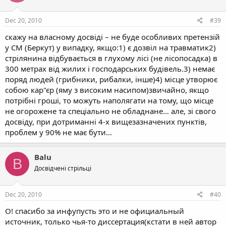
Dec 20, 2010
#39
скажу на власному досвіді – не буде особливих претензій
у СМ (Беркут) у випадку, якщо:1) є дозвіл на травматик2)
стрілянина відбувається в глухому лісі (не лісопосадка) в
300 метрах від жилих і господарських будівель.3) немає
поряд людей (грибники, рибалки, інше)4) місце утворює
собою кар"єр (яму з високим насипом)звичайно, якщо
потрібні гроші, то можуть наполягати на тому, що місце
не огорожене та спеціально не обладнане… але, зі свого
досвіду, при дотриманні 4-х вищезазначених пунктів,
проблем у 90% не має бути…
Balu
B
Досвідчені стрільці
Dec 20, 2010
#40
О! спасибо за инфупусть это и не официальный
источник, только чья-то диссертация(кстати в ней автор