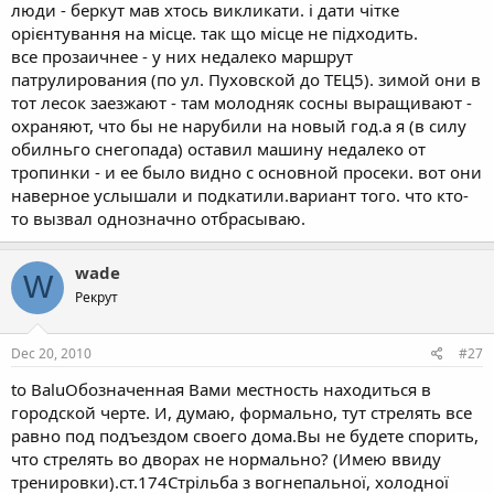
люди - беркут мав хтось викликати. і дати чітке
орієнтування на місце. так що місце не підходить.
все прозаичнее - у них недалеко маршрут
патрулирования (по ул. Пуховской до ТЕЦ5). зимой они в
тот лесок заезжают - там молодняк сосны выращивают -
охраняют, что бы не нарубили на новый год.а я (в силу
обилньго снегопада) оставил машину недалеко от
тропинки - и ее было видно с основной просеки. вот они
наверное услышали и подкатили.вариант того. что кто-
то вызвал однозначно отбрасываю.
wade
W
Рекрут
Dec 20, 2010
#27
to BaluОбозначенная Вами местность находиться в
городской черте. И, думаю, формально, тут стрелять все
равно под подъездом своего дома.Вы не будете спорить,
что стрелять во дворах не нормально? (Имею ввиду
тренировки).ст.174Стрільба з вогнепальної, холодної