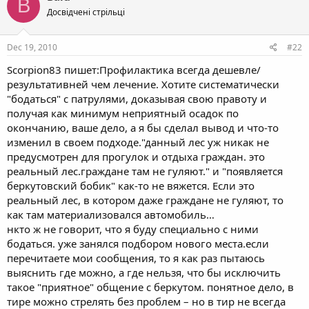
B
Досвідчені стрільці
Dec 19, 2010
#22
Scorpion83 пишет:Профилактика всегда дешевле/
результативней чем лечение. Хотите систематически
"бодаться" с патрулями, доказывая свою правоту и
получая как минимум неприятный осадок по
окончанию, ваше дело, а я бы сделал вывод и что-то
изменил в своем подходе."данный лес уж никак не
предусмотрен для прогулок и отдыха граждан. это
реальный лес.граждане там не гуляют." и "появляется
беркутовский бобик" как-то не вяжется. Если это
реальный лес, в котором даже граждане не гуляют, то
как там материализовался автомобиль…
нкто ж не говорит, что я буду специально с ними
бодаться. уже занялся подбором нового места.если
перечитаете мои сообщения, то я как раз пытаюсь
выяснить где можно, а где нельзя, что бы исключить
такое "приятное" общение с беркутом. понятное дело, в
тире можно стрелять без проблем – но в тир не всегда