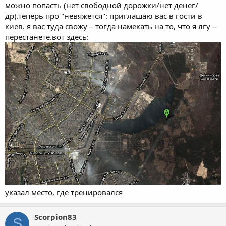
можно попасть (нет свободной дорожки/нет денег/
др).теперь про "невяжется": приглашаю вас в гости в
киев. я вас туда свожу – тогда намекать на то, что я лгу –
перестанете.вот здесь:
указал место, где тренировался
Scorpion83
S