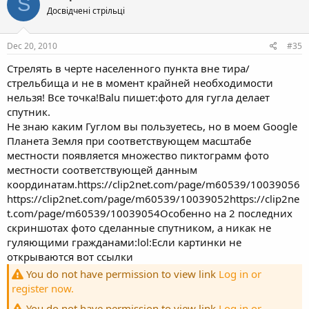
S
Досвідчені стрільці
Dec 20, 2010
#35
Стрелять в черте населенного пункта вне тира/
стрельбища и не в момент крайней необходимости
нельзя! Все точка!Balu пишет:фото для гугла делает
спутник.
Не знаю каким Гуглом вы пользуетесь, но в моем Google
Планета Земля при соответствующем масштабе
местности появляется множество пиктограмм фото
местности соответствующей данным
координатам.https://clip2net.com/page/m60539/10039056
https://clip2net.com/page/m60539/10039052https://clip2ne
t.com/page/m60539/10039054Особенно на 2 последних
скриншотах фото сделанные спутником, а никак не
гуляющими гражданами:lol:Если картинки не
открываются вот ссылки
You do not have permission to view link
Log in or
register now.
You do not have permission to view link
Log in or