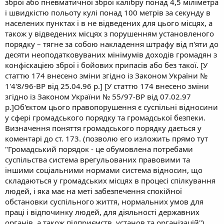
зброї або пневматичної зброї калібру понад 4,5 міліметра
і швидкістю польоту кулі понад 100 метрів за секунду в
населених пунктах і в не відведених для цього місцях, а
також у відведених місцях з порушенням установленого
порядку – тягне за собою накладення штрафу від п'яти до
десяти неоподатковуваних мінімумів доходів громадян з
конфіскацією зброї і бойових припасів або без такої. [У
статтю 174 внесено зміни згідно із Законом України №
1'4'8/96-ВР від 25.04.96 р.] [У статтю 174 внесено зміни
згідно із Законом України № 55/97-ВР від 07.02.97
р.]Об'єктом цього правопорушення є суспільні відносини
у сфері громадського порядку та громадської безпеки.
Визначення поняття громадського порядку дається у
коментарі до ст. 173. (позволю его изложить прямо тут
"Громадський порядок - це обумовлена потребами
суспільства система врегульованих правовими та
іншими соціальними нормами система відносин, що
складаються у громадських місцях в процесі спілкування
людей, і яка має на меті забезпечення спокійної
обстановки суспільного життя, нормальних умов для
праці і відпочинку людей, для діяльності державних
органів, а також підприємств, установ та організацій").