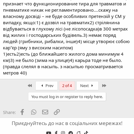
признает что функционирование тира для травматов и
пневматике никак не регламентировано….скажу на
власному досвіді – не буде особливих претензій у СМ у
випадку, якщо:1) є дозвіл на травматик2) стрілянина
відбувається в глухому лісі (не лісопосадка)в 300 метрах
від жилих і господарських будівель.3) немає поряд
людей (грибники, рибалки, інше)4) місце утворює собою
кар"єр (яму з високим насипом)
1)есть2)есть (до ближайшего жилого дома минимум 4
км)3) не было (зима на улице)4) карьра тоде не было.
(правда слелял в насыпь. з насыпью просматривается
метров 40)
First
Last
Prev
2 of 4
Next
You must log in or register to reply here.
Facebook
WhatsApp
Email
Link
Share:
Приєднуйтесь до нас в соціальних мережах!