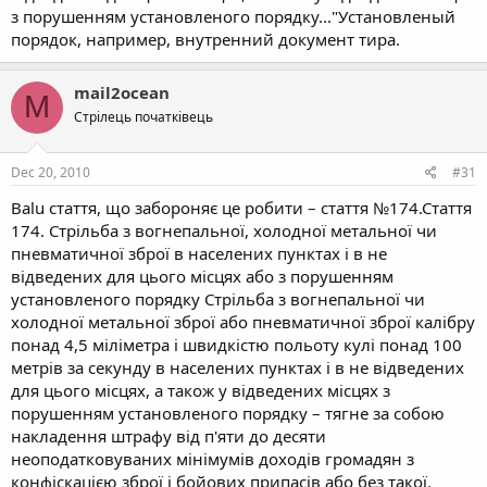
з порушенням установленого порядку..."Установленый
порядок, например, внутренний документ тира.
mail2ocean
M
Стрілець початківець
Dec 20, 2010
#31
Balu стаття, що забороняє це робити – стаття №174.Стаття
174. Стрільба з вогнепальної, холодної метальної чи
пневматичної зброї в населених пунктах і в не
відведених для цього місцях або з порушенням
установленого порядку Стрільба з вогнепальної чи
холодної метальної зброї або пневматичної зброї калібру
понад 4,5 міліметра і швидкістю польоту кулі понад 100
метрів за секунду в населених пунктах і в не відведених
для цього місцях, а також у відведених місцях з
порушенням установленого порядку – тягне за собою
накладення штрафу від п'яти до десяти
неоподатковуваних мінімумів доходів громадян з
конфіскацією зброї і бойових припасів або без такої.