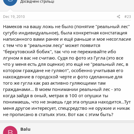
Досвідчені стрільці
Dec 19, 2010
#23
Намеков на вашу ложь не было (понятие "реальный лес"
сугубо индивидуальное), была конкретная констатация
написанного вами ранее и ещё раньше и мое несогласие
с тем что в "реальном лесу" может появится
"беркутовский бобик", так что не переживайте ибо
лгуном я вас не считаю. Судя по фото из Гугла (это все
что у меня есть для оценки) это ещё не "реальный лес, в
котором граждане не гуляют", особенно учитывая его
нахождение в городской черте и фото сделанные для
того же гугла как раз активно гуляющими там
гражданами... В моем понимании реальный лес - это
когда зайдя в оный, метрах в 100 от опушки ты
понимаешь, что не знаешь где эта опушка находится...Тут
меня другое интересует, спецсредство не оружие и никак
не прописано в статьях этих. Вот как с этим быть?
Balu
B