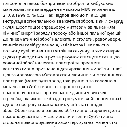
патронів, а також боєприпасів до зброї та вибухових
матеріалів, яка затверджена наказом МВС України від
21.08.1998 р. № 622. Так, відповідно до п. 8.2. цієї
Інструкції вогнепальною вважається зброя, в якій снаряд
(куля, шрот тощо) спрацьовує миттєвим звільненням
хімічної енергії заряду (пороху або іншої пальної суміші).
До пневматичної зброї належать пістолети, револьвери,
гвинтівки калібру понад 4,5 міліметра і швидкістю
польоту кулі понад 100 метрів за секунду, в яких снаряд
(куля) приводиться в рух за рахунок стиснутих газів. До
холодної зброї належать пристрої та предмети,
конструктивно призначені для ураження живої чи іншої
цілі за допомогою м'язової сили людини чи механічного
пристрою (може бути холодною ручною та холодною
метальною).Об'єктивною стороною цього
правопорушення є протиправне діяння у вигляді
стрільби, під якою необхідно розуміти здійснення хоча б
одного пострілу із зазначених у цій статті видів
зброї.Обов'язковою ознакою об'єктивної сторони цього
правопорушення є місце його вчинення.Суб'єктивна
сторона правопорушення характеризується наявністю