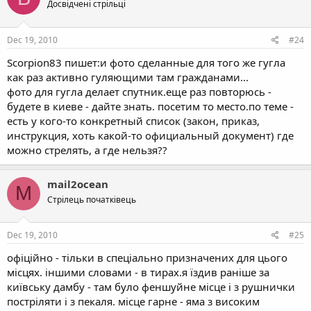
Досвідчені стрільці
Dec 19, 2010
#24
Scorpion83 пишет:и фото сделанные для того же гугла
как раз активно гуляющими там гражданами...
фото для гугла делает спутник.еще раз повторюсь -
будете в киеве - дайте знать. посетим то место.по теме -
есть у кого-то конкретный список (закон, приказ,
инструкция, хоть какой-то официальный документ) где
можно стрелять, а где нельзя??
mail2ocean
M
Стрілець початківець
Dec 19, 2010
#25
офіційно - тільки в спеціально призначених для цього
місцях. іншими словами - в тирах.я їздив раніше за
київську дамбу - там було феншуйне місце і з рушнички
постріляти і з пекаля. місце гарне - яма з високим