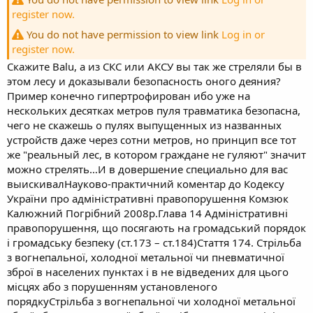
register now.
You do not have permission to view link
Log in or
register now.
Скажите Balu, а из СКС или АКСУ вы так же стреляли бы в
этом лесу и доказывали безопасность оного деяния?
Пример конечно гипертрофирован ибо уже на
нескольких десятках метров пуля травматика безопасна,
чего не скажешь о пулях выпущенных из названных
устройств даже через сотни метров, но принцип все тот
же "реальный лес, в котором граждане не гуляют" значит
можно стрелять…И в довершение специально для вас
выискивалНауково-практичний коментар до Кодексу
України про адміністративні правопорушення Комзюк
Калюжний Погрібний 2008р.Глава 14 Адміністративні
правопорушення, що посягають на громадський порядок
і громадську безпеку (ст.173 – ст.184)Стаття 174. Стрільба
з вогнепальної, холодної метальної чи пневматичної
зброї в населених пунктах і в не відведених для цього
місцях або з порушенням установленого
порядкуСтрільба з вогнепальної чи холодної метальної