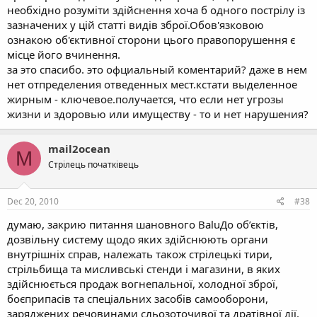
необхідно розуміти здійснення хоча б одного пострілу із
зазначених у цій статті видів зброї.Обов'язковою
ознакою об'єктивної сторони цього правопорушення є
місце його вчинення.
за это спасибо. это офциальный коментарий? даже в нем
нет отпределения отведенных мест.кстати выделенное
жирным - ключевое.получается, что если нет угрозы
жизни и здоровью или имуществу - то и нет нарушения?
mail2ocean
M
Стрілець початківець
Dec 20, 2010
#38
думаю, закрию питання шановного BaluДо об’єктів,
дозвільну систему щодо яких здійснюють органи
внутрішніх справ, належать також стрілецькі тири,
стрільбища та мисливські стенди і магазини, в яких
здійснюється продаж вогнепальної, холодної зброї,
боєприпасів та спеціальних засобів самооборони,
заряджених речовинами сльозоточивої та дратівної дії.