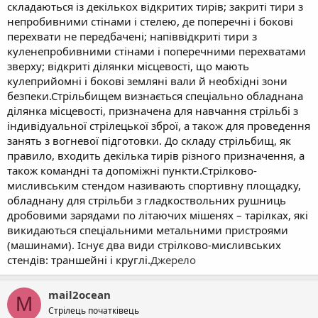
складаються із декількох відкритих тирів; закриті тири з
непробивними стінами і стелею, де поперечні і бокові
перехвати не передбачені; напіввідкриті тири з
куленепробивними стінами і поперечними перехватами
зверху; відкриті ділянки місцевості, що мають
кулеприйомні і бокові земляні вали й необхідні зони
безпеки.Стрільбищем визнається спеціально обладнана
ділянка місцевості, призначена для навчання стрільбі з
індивідуальної стрілецької зброї, а також для проведення
занять з вогневої підготовки. До складу стрільбищ, як
правило, входить декілька тирів різного призначення, а
також командні та допоміжні пункти.Стрілково-
мисливським стендом називають спортивну площадку,
обладнану для стрільби з гладкоствольних рушниць
дробовими зарядами по літаючих мішенях – тарілках, які
викидаються спеціальними метальними пристроями
(машинами). Існує два види стрілково-мисливських
стендів: траншейні і круглі.
Джерело
mail2ocean
M
Стрілець початківець