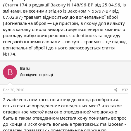
{Стаття 174 в редакції Закону N 148/96-ВР від 25.04.96, із
змінами, внесеними згідно із Законом N 55/97-ВР від
07.02.97} травмат відноситься до вогнепальної зброї
(Вогнепальна зброя — це пристрій, в якому для вильоту
кулі з каналу ствола використовується енергія хімічного
розкладу вибухових речовин.
studentbooks
та підвиду –
спецзасіб.іншими словами – по суті – травмат – це підвид
вогнепальної зброї і до нього застосовується стаття
№174.
Balu
B
Досвідчені стрільці
Dec 20, 2010
#32
2 wade есть немного. но я хочу до конца разобраться.
есть в статье определение отведенных мест? что такое
отведенное место? кем оно отведенное? что должно
быть в таком отведенном месте?я хочу понимать вопрос
до конца и исключить вольные трактовки.2 mail2ocean -
согласен, травматик - огнестрельное оружие.по