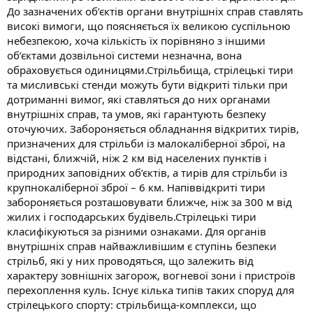
До зазначених об’єктів органи внутрішніх справ ставлять
високі вимоги, що поясняється їх великою суспільною
небезпекою, хоча кількість їх порівняно з іншими
об’єктами дозвільної системи незначна, вона
обраховується одиницями.Стрільбища, стрілецькі тири
та мисливські стенди можуть бути відкриті тільки при
дотриманні вимог, які ставляться до них органами
внутрішніх справ, та умов, які гарантують безпеку
оточуючих. Забороняється обладнання відкритих тирів,
призначених для стрільби із малокаліберної зброї, на
відстані, ближчій, ніж 2 км від населених пунктів і
природних заповідних об’єктів, а тирів для стрільби із
крупнокаліберної зброї – 6 км. Напіввідкриті тири
забороняється розташовувати ближче, ніж за 300 м від
жилих і господарських будівель.Стрілецькі тири
класифікуються за різними ознаками. Для органів
внутрішніх справ найважливішим є ступінь безпеки
стрільб, які у них проводяться, що залежить від
характеру зовнішніх загорож, вогневої зони і пристроїв
перехоплення куль. Існує кілька типів таких споруд для
стрілецького спорту: стрільбища-комплекси, що