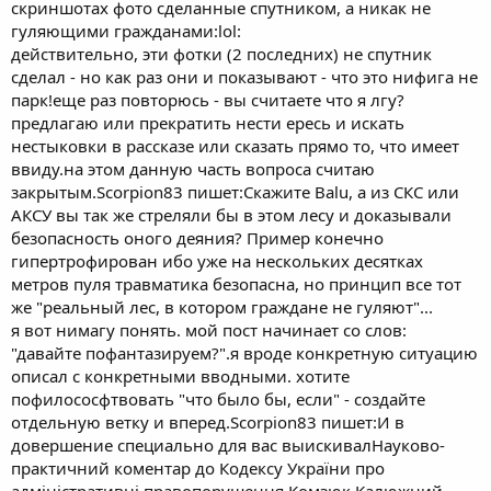
скриншотах фото сделанные спутником, а никак не
гуляющими гражданами:lol:
действительно, эти фотки (2 последних) не спутник
сделал - но как раз они и показывают - что это нифига не
парк!еще раз повторюсь - вы считаете что я лгу?
предлагаю или прекратить нести ересь и искать
нестыковки в рассказе или сказать прямо то, что имеет
ввиду.на этом данную часть вопроса считаю
закрытым.Scorpion83 пишет:Скажите Balu, а из СКС или
АКСУ вы так же стреляли бы в этом лесу и доказывали
безопасность оного деяния? Пример конечно
гипертрофирован ибо уже на нескольких десятках
метров пуля травматика безопасна, но принцип все тот
же "реальный лес, в котором граждане не гуляют"...
я вот нимагу понять. мой пост начинает со слов:
"давайте пофантазируем?".я вроде конкретную ситуацию
описал с конкретными вводными. хотите
пофилососфтвовать "что было бы, если" - создайте
отдельную ветку и вперед.Scorpion83 пишет:И в
довершение специально для вас выискивалНауково-
практичний коментар до Кодексу України про