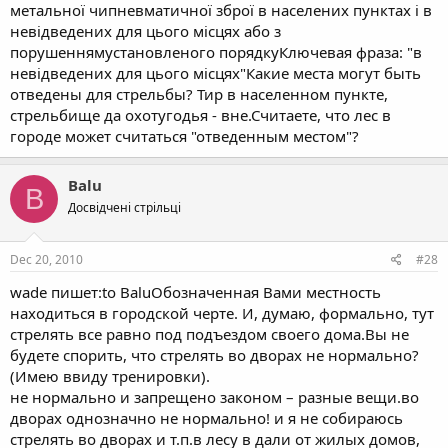
метальної чипневматичної зброї в населених пунктах і в
невідведених для цього місцях або з
порушеннямустановленого порядкуКлючевая фраза: "в
невідведених для цього місцях"Какие места могут быть
отведены для стрельбы? Тир в населенном пункте,
стрельбище да охотугодья - вне.Считаете, что лес в
городе может считаться "отведенным местом"?
Balu
B
Досвідчені стрільці
Dec 20, 2010
#28
wade пишет:to BaluОбозначенная Вами местность
находиться в городской черте. И, думаю, формально, тут
стрелять все равно под подъездом своего дома.Вы не
будете спорить, что стрелять во дворах не нормально?
(Имею ввиду тренировки).
не нормально и запрещено законом – разные вещи.во
дворах однозначно не нормально! и я не собираюсь
стрелять во дворах и т.п.в лесу в дали от жилых домов,