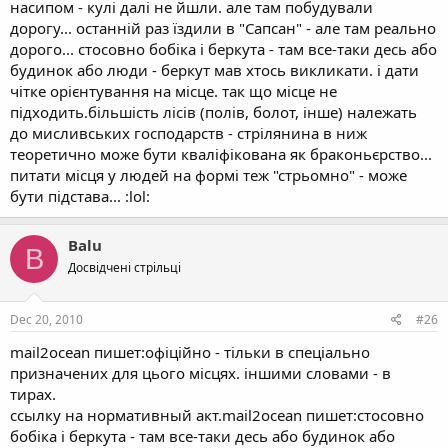
насипом - кулі далі не йшли. але там побудували
дорогу... останній раз їздили в "Сапсан" - але там реально
дорого... стосовно бобіка і беркута - там все-таки десь або
будинок або люди - беркут мав хтось викликати. і дати
чітке орієнтування на місце. так що місце не
підходить.більшість лісів (полів, болот, інше) належать
до мисливських господарств - стрілянина в ниж
теоретично може бути кваліфікована як браконьєрство...
питати місця у людей на формі теж "стрьомно" - може
бути підстава... :lol:
Balu
B
Досвідчені стрільці
Dec 20, 2010
#26
mail2ocean пишет:офіційно - тільки в спеціально
призначених для цього місцях. іншими словами - в
тирах.
ссылку на нормативный акт.mail2ocean пишет:стосовно
бобіка і беркута - там все-таки десь або будинок або