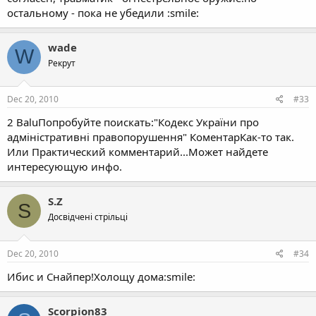
остальному - пока не убедили :smile:
wade
W
Рекрут
Dec 20, 2010
#33
2 BaluПопробуйте поискать:"Кодекс України про
адміністративні правопорушення" КоментарКак-то так.
Или Практический комментарий...Может найдете
интересующую инфо.
S.Z
S
Досвідчені стрільці
Dec 20, 2010
#34
Ибис и Снайпер!Холощу дома:smile:
Scorpion83