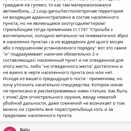
граждане не гуляют, то как там материализовался
автомобиль…2 Loup-garouЛес/поле/прочая территория
не входящая административно в состав населенного
пункта, но не являющаяся охотугодьем/тиром/
стрельбищем тогда применима ст.174? "Стрільба з
вогнепальної, холодної метальної чи пневматичної зброї
в населених пунктах і в не відведених для цього місцях
або з порушенням установленого порядку" вот это самое
"и" подразумевает наличие обязательно 2-х
составляющих: населенный пункт и не отведенное для
этого место, либо "не отведенного места" достаточно и
не важно в черте населенного пункта оно или нет.
Исходя из вашего предыдущего поста - применима, но
хочу уточнить касательно спецсредства. Которое никак
не прописано в рассматриваемых нами статьях. Как быть
с этим? Для огнестрельного оружия, ввиду немалой
убойной дальности, даже сомнений не возникает о том
можно ли стрелять вне тира/стрельбища хоть и за
пределами населенного пункта.
Balu