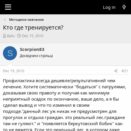
Log in
Методики навчання
Кто где тренируется?
T
S
Balu
Dec 15, 2010
h
t
r
a
Scorpion83
S
e
r
Досвідчені стрільці
a
t
d
d
s
a
Dec 19, 2010
#21
t
t
a
e
Профилактика всегда дешевле/результативней чем
r
лечение. Хотите систематически "бодаться" с патрулями,
t
доказывая свою правоту и получая как минимум
e
неприятный осадок по окончанию, ваше дело, а я бы
r
сделал вывод и что-то изменил в своем
подходе."данный лес уж никак не предусмотрен для
прогулок и отдыха граждан. это реальный лес.граждане
там не гуляют." и "появляется беркутовский бобик" как-
то не вяжется. Если это реальный лес, в котором даже