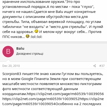
хранение ииспользование оружия."Это про
установленный порядок.А по местам – пока "глухо",
ничего не нашел.Сдается мне Balu ищет конкретные
документы с описанием обустройства места для
стрельбы. Типа, объвязал веревкой площадку, по углам
табилички "не входить" и "место для стрельбы". И пуляй
себе на здоровье.
И мелом круг вокруг себя… Против
ППС-ников…
:lol::lol:
Balu
B
Досвідчені стрільці
Dec 20, 2010
#37
Scorpion83 пишет:Не знаю каким Гуглом вы пользуетесь,
но в моем Google Планета Земля при соответствующем
масштабе местности появляется множество пиктограмм
фото местности соответствующей данным
координатам.https://clip2net.com/page/m60539/10039056
https://clip2net.com/page/m60539/10039052https://clip2ne
t.com/page/m60539/10039054Особенно на 2 последних