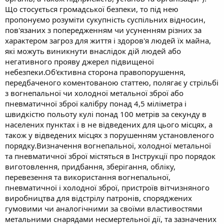
Що стосується громадської безпеки, то під нею
пропонуємо розуміти сукупність суспільних відносин,
пов'язаних з попередженням чи усуненням різних за
характером загроз для життя і здоров'я людей їх майна,
які можуть виникнути внаслідок дій людей або
негативного прояву джерел підвищеної
небезпеки.Об'єктивна сторона правопорушення,
передбаченого коментованою статтею, полягає у стрільбі
з вогнепальної чи холодної метальної зброї або
пневматичної зброї калібру понад 4,5 міліметра і
швидкістю польоту кулі понад 100 метрів за секунду в
населених пунктах і в не відведених для цього місцях, а
також у відведених місцях з порушенням установленого
порядку.Визначення вогнепальної, холодної метальної
та пневматичної зброї містяться в Інструкції про порядок
виготовлення, придбання, зберігання, обліку,
перевезення та використання вогнепальної,
пневматичної і холодної зброї, пристроїв вітчизняного
виробництва для відстрілу патронів, споряджених
гумовими чи аналогічними за своїми властивостями
метальними снарядами несмертельної дії, та зазначених