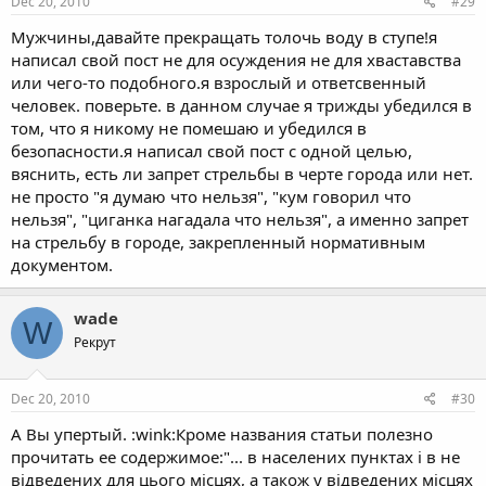
Dec 20, 2010
#29
Мужчины,давайте прекращать толочь воду в ступе!я
написал свой пост не для осуждения не для хваставства
или чего-то подобного.я взрослый и ответсвенный
человек. поверьте. в данном случае я трижды убедился в
том, что я никому не помешаю и убедился в
безопасности.я написал свой пост с одной целью,
вяснить, есть ли запрет стрельбы в черте города или нет.
не просто "я думаю что нельзя", "кум говорил что
нельзя", "циганка нагадала что нельзя", а именно запрет
на стрельбу в городе, закрепленный нормативным
документом.
wade
W
Рекрут
Dec 20, 2010
#30
А Вы упертый. :wink:Кроме названия статьи полезно
прочитать ее содержимое:"... в населених пунктах і в не
відведених для цього місцях, а також у відведених місцях