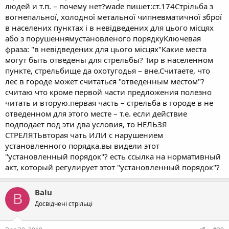
людей и т.п. – почему нет?wade пишет:ст.174Стрільба з
вогнепальної, холодної метальної чипневматичної зброї
в населених пунктах і в невідведених для цього місцях
або з порушеннямустановленого порядкуКлючевая
фраза: "в невідведених для цього місцях"Какие места
могут быть отведены для стрельбы? Тир в населенном
пункте, стрельбище да охотугодья – вне.Считаете, что
лес в городе может считаться "отведенным местом"?
считаю что кроме первой части предложения полезно
читать и вторую.первая часть – стрельба в городе в не
отведенном для этого месте – т.е. если действие
подподает под эти два условия, то НЕЛЬЗЯ
СТРЕЛЯТЬвторая чать ИЛИ с нарушением
установленного порядка.вы видели этот
"установленный порядок"? есть ссылка на нормативный
акт, который регулирует этот "установленный порядок"?
Balu
B
Досвідчені стрільці