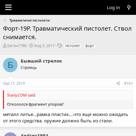
Log in
Травматичні пістолети
Форт-19Р. Травматический пистолет. Ствол
снимается.
T
S
T
Евген7788
Aug 3, 2017
пістолет
форт
h
t
a
r
a
g
Бывший стрелок
e
r
s
Б
a
t
Стрілець
d
d
s
a
Sep 17, 2019
#161
t
t
a
e
r
Stariy.COM said:
t
Откололся фрагмент упоров?
e
r
металл литье...рамка пластик....что еще можно ожидать
от этого средства. оружие должно быть из стали.
Andrey1984