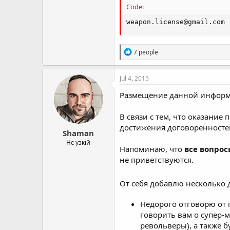
Code:
weapon.license@gmail.com
R
7 people
e
a
c
Jul 4, 2015
t
i
Размещение данной информа
o
n
В связи с тем, что оказани
s
:
достижения договорённостей
Shaman
Нє узкій
Напоминаю, что
все вопрос
не приветствуются.
От себя добавлю несколько 
Недорого отговорю от 
говорить вам о супер-
револьверы), а также б