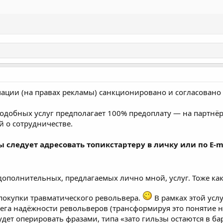
ции (на правах рекламы) санкционировано и согласовано
е подобных услуг предполагает 100% предоплату — на партнё
 о сотрудничестве.
ы следует адресовать топикстартеру в личку или по E-m
дополнительных, предлагаемых лично мной, услуг. Тоже ка
покупки травматического револьвера.
В рамках этой услу
мега надёжности револьверов (трансформируя это понятие 
удет оперировать фразами, типа «зато гильзы остаются в бар