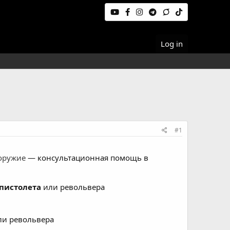
Log in
#1
оружие
— консультационная помощь в
пистолета
или револьвера
и револьвера