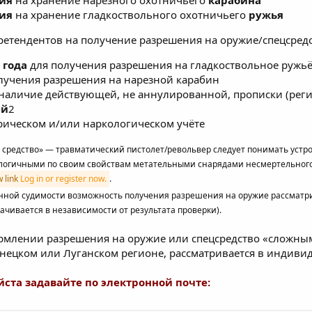
ия
на хранение нарезного охотничьего
карабина
ия
на хранение гладкоствольного охотничьего
ружья
етендентов на получение разрешения на оружие/спецсредс
 года
для получения разрешения на гладкоствольное ружьё
лучения разрешения на нарезной карабин
 наличие действующей, не аннулированной, прописки (реги
ей
2
трическом и/или наркологическом учёте
средство» — травматический пистолет/револьвер следует понимать устрой
огичными по своим свойствам метательными снарядами несмертельного 
w link
Log in or register now.
.
нной судимости возможность получения разрешения на оружие рассматри
ачивается в независимости от результата проверки).
млении разрешения на оружие или спецсредство «сложным
ецком или Луганском регионе, рассматривается в индивид
ста задавайте по электронной почте: