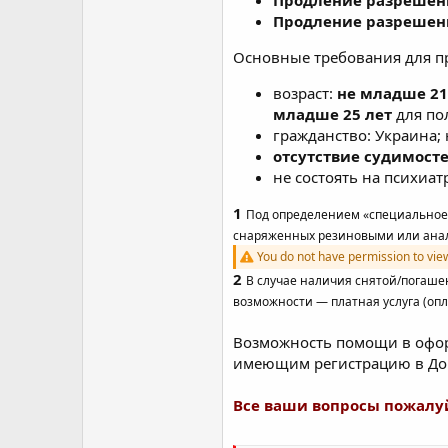
Продление разрешен
Продление разрешен
Основные требования для пр
возраст:
не младше 21
младше 25 лет
для по
гражданство: Украина;
отсутствие судимост
не состоять на психиа
1
Под определением «специальное 
снаряженных резиновыми или анал
You do not have permission to vie
2
В случае наличия снятой/погаше
возможности — платная услуга (опл
Возможность помощи в офор
имеющим регистрацию в Дон
Все ваши вопросы пожалуй