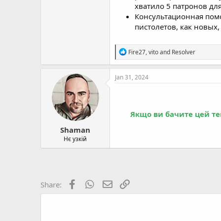
хватило 5 патронов для
Консультационная помо
пистолетов, как новых, 
R
Fire27
,
vito
and
Resolver
e
a
c
Jan 31, 2024
t
i
o
n
Якщо ви бачите цей те
s
:
Shaman
Нє узкій
Facebook
WhatsApp
Email
Link
Share: