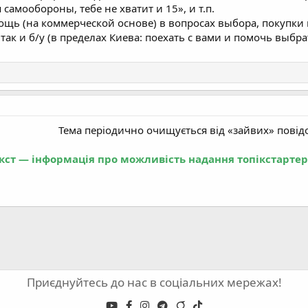
 самообороны, тебе не хватит и 15», и т.п.
щь (на коммерческой основе) в вопросах выбора, покупки 
так и б/у (в пределах Киева: поехать с вами и помочь выбрат
Тема періодично очищується від «зайвих» повід
кст — інформація про можливість надання топікстартеро
Приєднуйтесь до нас в соціальних мережах!