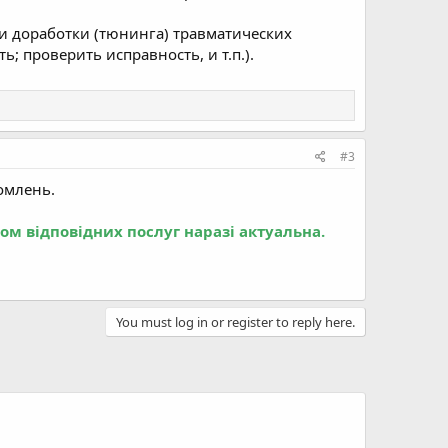
и доработки (тюнинга) травматических
ь; проверить исправность, и т.п.).
#3
омлень.
м відповідних послуг наразі актуальна.
You must log in or register to reply here.