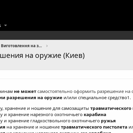
s
Послуги. Консультації. Виготовлення на замовлення.
шения на оружие (Киев)
ичинам
не может
самостоятельно оформить разрешение на 
ии разрешения на оружие
и/или специальное средство1.
у, хранение и ношение для самозащиты
травматического 
у и хранение нарезного охотничьего
карабина
у и хранение гладкоствольного охотничьего
ружья
ия
на хранение и ношение
травматического пистолета
ил