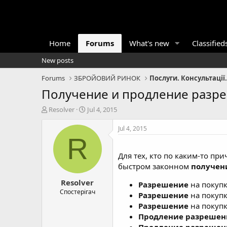
Home
Forums
What's new
Classified
New posts
Forums
ЗБРОЙОВИЙ РИНОК
Получение и продление разре
T
S
Resolver
Jul 4, 2015
h
t
r
a
Jul 4, 2015
e
r
R
a
t
d
d
Для тех, кто по каким-то пр
s
a
быстром законном
получен
t
t
Resolver
a
e
Разрешение
на покупк
r
Спостерігач
Разрешение
на покупк
t
Разрешение
на покупк
e
Продление разрешен
r