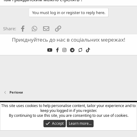
You must log in or register to reply here.
Facebook
WhatsApp
Email
Link
Share:
Приєднуйтесь до нас в соціальних мережах!
Регіони
English (US)
This site uses cookies to help personalise content, tailor your experience and to
keep you logged in if you register.
Terms and rules
Privacy policy
Help
Home
R
By continuing to use this site, you are consenting to our use of cookies.
S
S
Accept
Learn more…
®
Community platform by XenForo
© 2010-2024 XenForo Ltd.