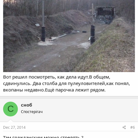
Вот решил посмотреть, как дела идут.В общем,
сдвинулись. Два столба для пулеуловителей,как понял,
вкопаны недавно.Ещё парочка лежит рядом.
сноб
С
Спостерігач
Dec 27, 2014
#6
Там гражданским можно стрелять ?