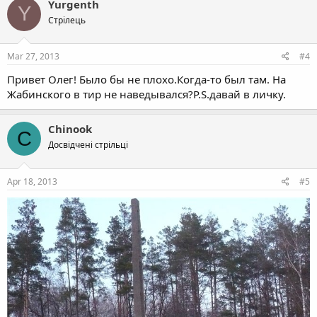
Yurgenth
Y
Стрілець
Mar 27, 2013
#4
Привет Олег! Было бы не плохо.Когда-то был там. На
Жабинского в тир не наведывался?P.S.давай в личку.
Chinook
C
Досвідчені стрільці
Apr 18, 2013
#5