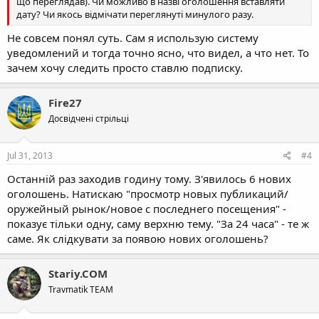
що переглядав). Чи можливо в назві оголошення вставляти
дату? Чи якось відмічати переглянуті минулого разу.
Не совсем понял суть. Сам я использую систему
уведомлений и тогда точно ясно, что видел, а что нет. То
зачем хочу следить просто ставлю подписку.
Fire27
Досвідчені стрільці
Jul 31, 2013
#4
Останній раз заходив годину тому. З'явилось 6 нових
оголошень. Натискаю "просмотр новых публикаций/
оружейный рынок/новое с последнего посещения" -
показує тільки одну, саму верхню тему. "За 24 часа" - те ж
саме. Як слідкувати за появою нових оголошень?
Stariy.COM
Travmatik TEAM