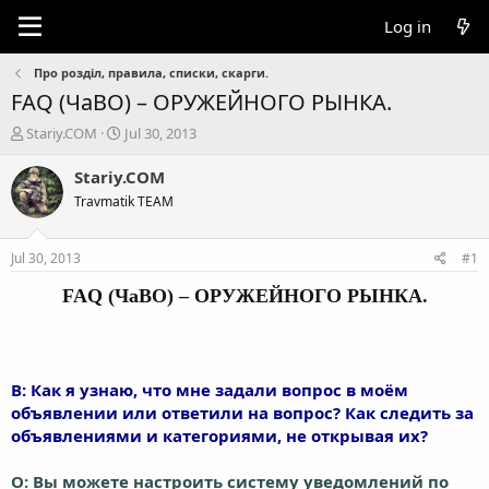
Log in
Про розділ, правила, списки, скарги.
FAQ (ЧаВО) – ОРУЖЕЙНОГО РЫНКА.
T
S
Stariy.COM
Jul 30, 2013
h
t
r
a
Stariy.COM
e
r
Travmatik TEAM
a
t
d
d
s
a
Jul 30, 2013
#1
t
t
a
e
FAQ (ЧаВО) – ОРУЖЕЙНОГО РЫНКА.
r
t
e
r
В: Как я узнаю, что мне задали вопрос в моём
объявлении или ответили на вопрос? Как следить за
объявлениями и категориями, не открывая их?
О: Вы можете настроить систему уведомлений по