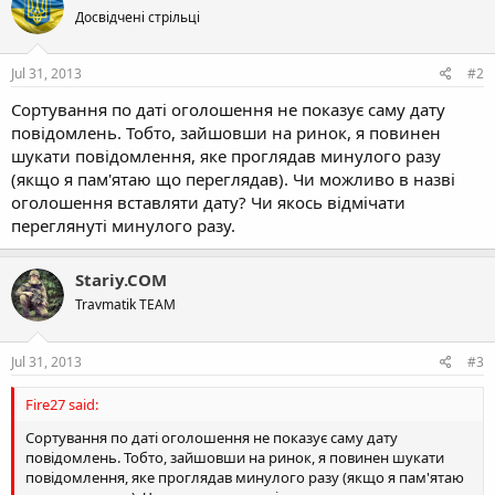
Досвідчені стрільці
Jul 31, 2013
#2
Сортування по даті оголошення не показує саму дату
повідомлень. Тобто, зайшовши на ринок, я повинен
шукати повідомлення, яке проглядав минулого разу
(якщо я пам'ятаю що переглядав). Чи можливо в назві
оголошення вставляти дату? Чи якось відмічати
переглянуті минулого разу.
Stariy.COM
Travmatik TEAM
Jul 31, 2013
#3
Fire27 said:
Сортування по даті оголошення не показує саму дату
повідомлень. Тобто, зайшовши на ринок, я повинен шукати
повідомлення, яке проглядав минулого разу (якщо я пам'ятаю