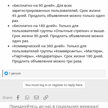
«Бесплатно на 90 дней». Для всех
зарегистрированных пользователей. Срок жизни
45 дней. Продлить объявление можно только один
раз.
«Бесплатно на 180 дней». Только для
пользователей группы «Опытные стрелки» и выше.
Срок жизни 90 дней. Продлить объявление можно
один раз.
«Коммерческий на 360 дней». Только для
пользователей группы «Коммерсанты», «Мастера»,
«Партнёры», «Модераторы». Срок жизни 180 дней.
Продлить объявление можно три раза.
R
1 person
e
a
c
You must log in or register to reply here.
t
i
o
Facebook
WhatsApp
Email
Link
Share:
n
s
Приєднуйтесь до нас в соціальних мережах!
: