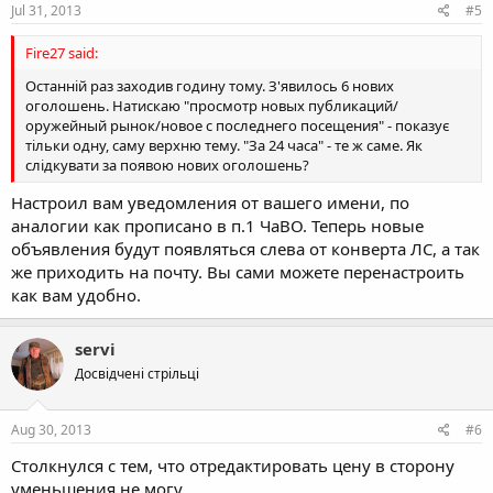
Jul 31, 2013
#5
Fire27 said:
Останній раз заходив годину тому. З'явилось 6 нових
оголошень. Натискаю "просмотр новых публикаций/
оружейный рынок/новое с последнего посещения" - показує
тільки одну, саму верхню тему. "За 24 часа" - те ж саме. Як
слідкувати за появою нових оголошень?
Настроил вам уведомления от вашего имени, по
аналогии как прописано в п.1 ЧаВО. Теперь новые
объявления будут появляться слева от конверта ЛС, а так
же приходить на почту. Вы сами можете перенастроить
как вам удобно.
servi
Досвідчені стрільці
Aug 30, 2013
#6
Столкнулся с тем, что отредактировать цену в сторону
уменьшения не могу.