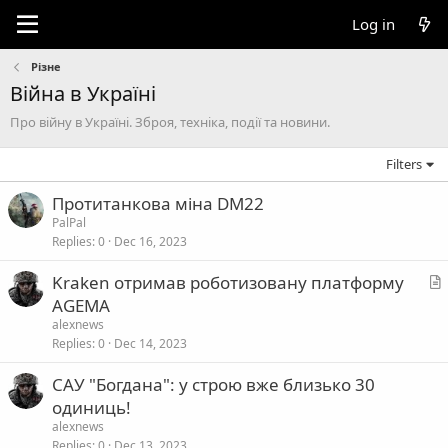
Log in
Різне
Війна в Україні
Про війну в Україні. Зброя, техніка, події та новини.
Filters
Протитанкова міна DM22
PalPal
Replies
0
Dec 16, 2023
Kraken отримав роботизовану платформу
r
AGEMA
t
alexnews
i
Replies
0
Dec 14, 2023
c
САУ "Богдана": у строю вже близько 30
l
одиниць!
e
alexnews
Replies
0
Dec 13, 2023