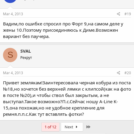
Mar 4, 2013
#19
Вадим,по ошибке спросил про Форт 9,на самом деле у
жены 10.Поэтому присоединяюсь к Диме.Возможен
вариант без паучера.
SVAL
S
Рекрут
Mar 4, 2013
#20
Привет землякам!Заинтересовала черная кобура из поста
№18,но хочется без верхней лямки с клипсой(как на фото
в посте №20),и чтобы ствол был закрытым, а не
выступал.Такое возможно?П.с.Сейчас ношу A-Line K-
15,она похожая,но не удобное крепление для
ремня.п.п.с.Как тут вставлять фотки?
Last
1 of 12
Next