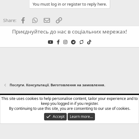
You must log in or register to reply here.
Facebook
WhatsApp
Email
Link
Share:
Приєднуйтесь до нас в соціальних мережах!
Послуги. Консультації. Виготовлення на замовлення.
English (US)
This site uses cookies to help personalise content, tailor your experience and to
keep you logged in if you register.
Terms and rules
Privacy policy
Help
Home
R
By continuing to use this site, you are consenting to our use of cookies.
S
S
Accept
Learn more…
®
Community platform by XenForo
© 2010-2024 XenForo Ltd.