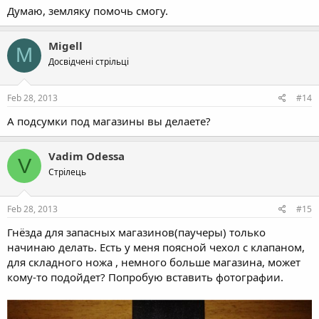
Думаю, земляку помочь смогу.
Migell
M
Досвідчені стрільці
Feb 28, 2013
#14
А подсумки под магазины вы делаете?
Vadim Odessa
V
Стрілець
Feb 28, 2013
#15
Гнёзда для запасных магазинов(паучеры) только
начинаю делать. Есть у меня поясной чехол с клапаном,
для складного ножа , немного больше магазина, может
кому-то подойдет? Попробую вставить фотографии.