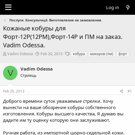
Log in
Послуги. Консультації. Виготовлення на замовлення.
Кожаные кобуры для
Форт-12Р(12РМ),Форт-14Р и ПМ на заказ.
Vadim Odessa.
T
S
T
Vadim Odessa
Feb 20, 2013
кобура
макаров (пм)
форт
h
t
a
r
a
g
Vadim Odessa
e
r
s
V
a
t
Стрілець
d
d
s
a
Feb 20, 2013
#1
t
t
a
e
Доброго времени суток уважаемые стрелки. Хочу
r
вынести на ваше обозрение кобуры собственного
t
e
изготовления. Кобуры высшего качества, Я думаю вы
r
дадите им ту оценку которую они заслуживают.
Ручная работа, из импортной шорно-седельной кожи.