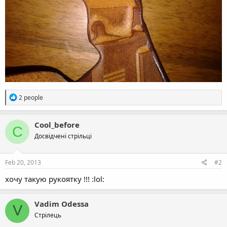
R
2 people
e
a
c
Cool_before
C
t
Досвідчені стрільці
i
o
n
s
Feb 20, 2013
#2
:
хочу такую рукоятку !!! :lol:
Vadim Odessa
V
Стрілець